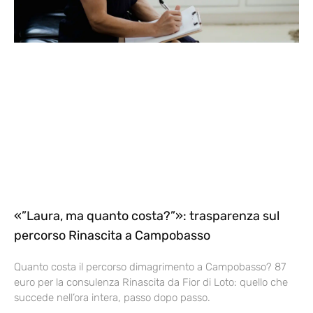
«”Laura, ma quanto costa?”»: trasparenza sul
percorso Rinascita a Campobasso
Quanto costa il percorso dimagrimento a Campobasso? 87
euro per la consulenza Rinascita da Fior di Loto: quello che
succede nell’ora intera, passo dopo passo.