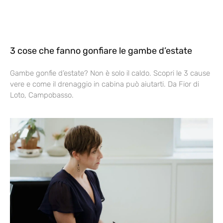
3 cose che fanno gonfiare le gambe d’estate
Gambe gonfie d’estate? Non è solo il caldo. Scopri le 3 cause
vere e come il drenaggio in cabina può aiutarti. Da Fior di
Loto, Campobasso.